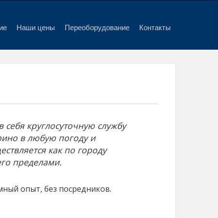
ие
Наши цены
Переоборудование
Контакты
 себя круглосуточную службу
рино в любую погоду и
ествляется как по городу
его пределами.
ный опыт, без посредников.