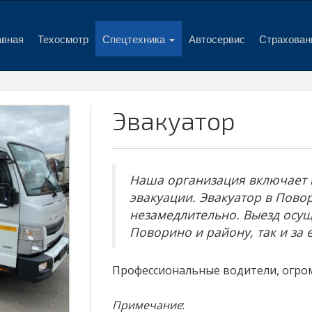
авная
Техосмотр
Спецтехника
Автосервис
Страхован
Эвакуатор
Наша организация включает в
эвакуации. Эвакуатор в Пово
незамедлительно. Выезд осущ
Поворино и району, так и за 
Профессиональные водители, огром
Примечание
: